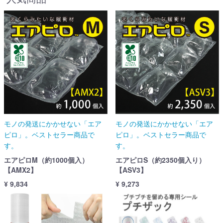
モノの発送にかかせない「エア
モノの発送にかかせない「エア
ピロ」。ベストセラー商品で
ピロ」。ベストセラー商品で
す。
す。
エアピロM（約1000個入）
エアピロS（約2350個入り）
【AMX2】
【ASV3】
¥ 9,834
¥ 9,273