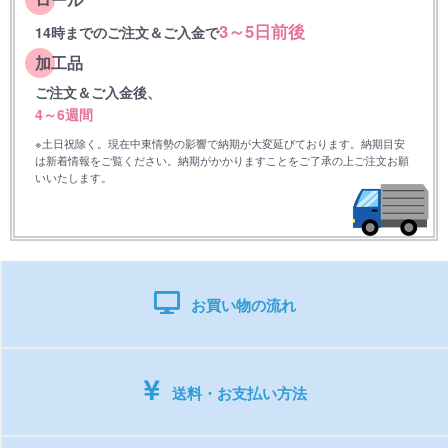
3～5日前後
14時までのご注文＆ご入金で
加工品
ご注文＆ご入金後、
4～6週間
※土日祝除く。現在中東情勢の影響で納期が大変延びております。納期目安
は新着情報をご覧ください。納期がかかりますことをご了承の上ご注文お願
いいたします。
お買い物の流れ
送料・お支払い方法