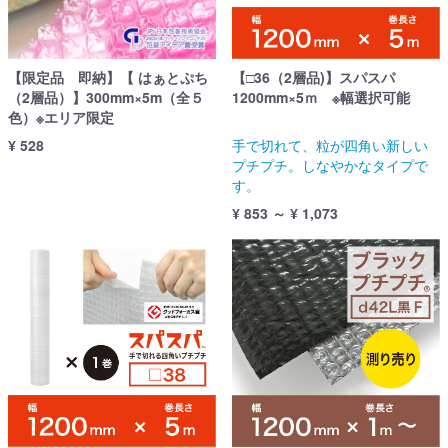
【限定品 即納】【 はぁとぷち
【□36（2層品)】スパスパ
（2層品）】300mm×5m（全５
1200mm×5ｍ ※幅選択可能
色）※エリア限定
¥ 528
手で切れて、粒が四角い新しい
プチプチ。しなやかなタイプで
す。
¥ 853 ～ ¥ 1,073