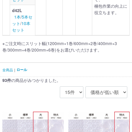
梱包作業の向上に
d42L
役立ちます。
1本
/
5本セ
ット
/
10本
セット
※ご注文時にスリット幅(1200mm×1巻/600mm×2巻/400mm×3
巻/300mm×4巻/200mm×6巻)をお選びいただけます。
ロール
全商品
93
件
の商品がみつかりました。