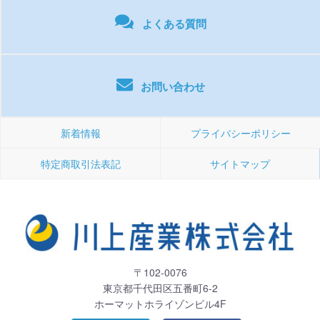
よくある質問
お問い合わせ
新着情報
プライバシーポリシー
特定商取引法表記
サイトマップ
〒102-0076
東京都千代田区五番町6-2
ホーマットホライゾンビル4F