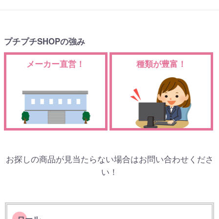
プチプチSHOPの強み
メーカー直営！
種類が豊富！
お探しの商品が見当たらない場合はお問い合わせくださ
い！
ロール