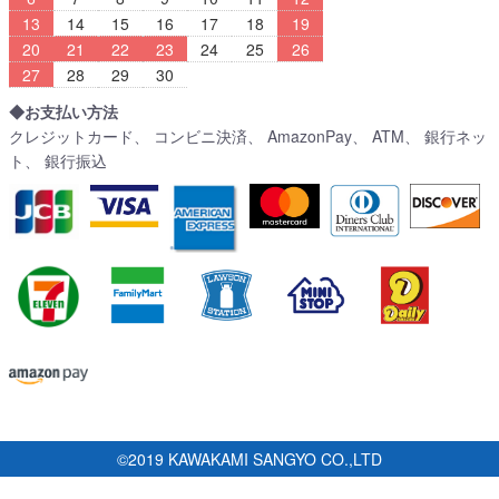
13
14
15
16
17
18
19
20
21
22
23
24
25
26
27
28
29
30
◆お支払い方法
クレジットカード、 コンビニ決済、 AmazonPay、 ATM、 銀行ネッ
ト、 銀行振込
©2019 KAWAKAMI SANGYO CO.,LTD