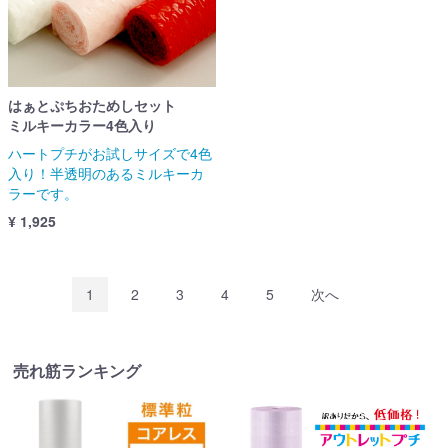
はぁとぷちおためしセット
ミルキーカラー4色入り
ハートプチがお試しサイズで4色
入り！半透明のあるミルキーカ
ラーです。
¥ 1,925
1
2
3
4
5
次へ
売れ筋ランキング