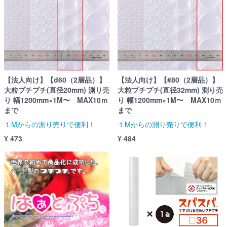
【法人向け】【d60（2層品）】
【法人向け】【#80（2層品）】
大粒プチプチ(直径20mm) 測り売
大粒プチプチ(直径32mm) 測り売
り 幅1200mm×1M〜 MAX10ｍ
り 幅1200mm×1M〜 MAX10ｍ
まで
まで
１Mからの測り売りで便利！
１Mからの測り売りで便利！
¥ 473
¥ 484