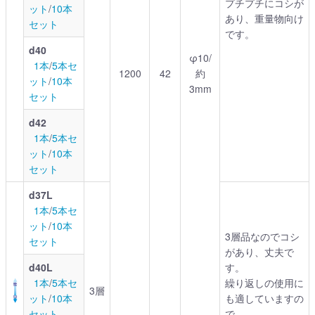
プチプチにコシが
ット
/
10本
あり、重量物向け
セット
です。
d40
φ10/
1本
/
5本セ
1200
42
約
ット
/
10本
3mm
セット
d42
1本
/
5本セ
ット
/
10本
セット
d37L
1本
/
5本セ
ット
/
10本
3層品なのでコシ
セット
があり、丈夫で
d40L
す。
1本
/
5本セ
繰り返しの使用に
3層
ット
/
10本
も適していますの
セット
で、