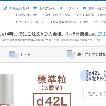
新規会員登録
お気に入り
ログイン
お問い合わ
お買い物の流れ
送料・お支払い方法
よくある質問
新着
プライバシーポリシー
特定商取引法表記
規約
サイトマ
14時までにご注文&ご入金後、
3～5日前後
加
なら
出荷。
く。現在中東情勢の影響で納期が大変延びております。納期目安は新着情報をご覧ください
シート
袋・プチプチ封筒
【d42L
【5巻ｾｯ