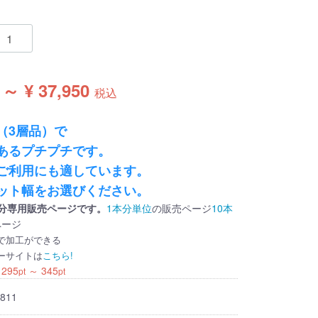
 ～ ¥ 37,950
税込
（3層品）で
あるプチプチです。
ご利用にも適しています。
ット幅をお選びください。
分専用販売ページです。
1本分単位
の販売ページ
10本
ページ
で加工ができる
ーサイトは
こちら!
：
295
～
345
pt
pt
811