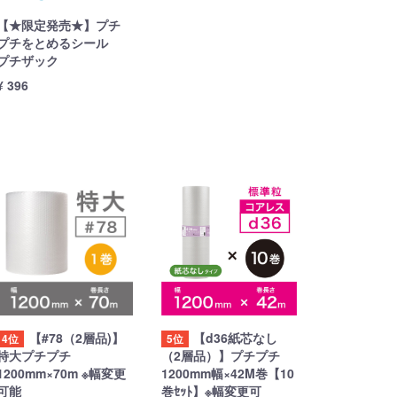
【★限定発売★】プチ
プチをとめるシール
プチザック
¥ 396
【#78（2層品)】
【d36紙芯なし
4位
5位
特大プチプチ
（2層品）】プチプチ
1200mm×70m ※幅変更
1200mm幅×42M巻【10
可能
巻ｾｯﾄ】※幅変更可