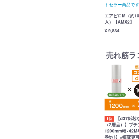
トセラー商品で
エアピロM（約10
入）【AMX2】
¥ 9,834
売れ筋ラ
【d37紙芯
1位
（2層品）】プチ
1200mm幅×42M
巻ｾｯﾄ】※幅変更