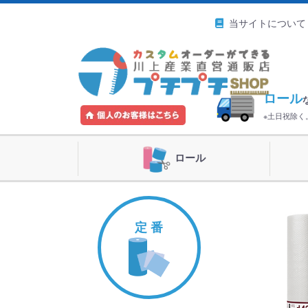
当サイトについて
ロール
※土日祝除
ロール
定 番