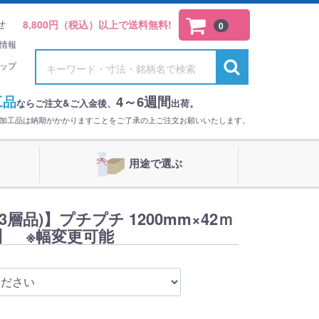
せ
8,800円（税込）以上で送料無料!
0
情報
ップ
工品
4～6週間
ならご注文&ご入金後、
出荷。
。加工品は納期がかかりますことをご了承の上ご注文お願いいたします。
用途で選ぶ
（3層品)】プチプチ 1200mm×42ｍ
ﾄ】 ※幅変更可能