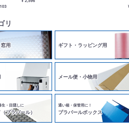
¥ 2,596
,103
ゴリ
・窓用
ギフト・ラッピング用
用
メール便・小物用
養生・目隠しに
通い箱・保管用に！
ド（プラパール）
プラパールボックス