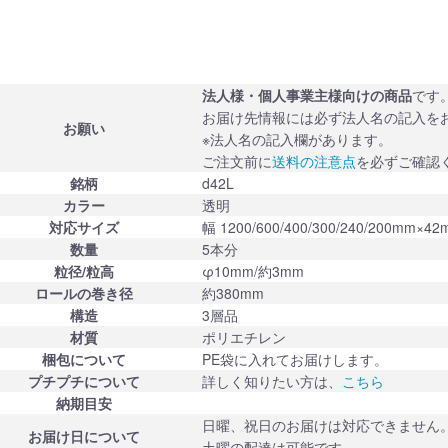
法人様・個人事業主様向けの商品
です
お届け先情報には必ず法人名の記入を
お願い
※法人名の記入欄があります。
ご注文前に
送料の注意点
を必ずご確認
銘柄
d42L
カラー
透明
対応サイズ
幅 1200/600/400/300/240/200mm×4
数量
5本分
粒径/粒高
φ10mm/約3mm
ロールの巻き径
約380mm
構造
3層品
材質
ポリエチレン
梱包について
PE袋に入れてお届けします。
プチプチについて
詳しく知りたい方は、
こちら
納期目安
日曜、祝日のお届けは対応できません
お届け日について
土曜の配達は可能です。