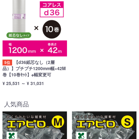
【d36紙芯なし（2層
5位
品）】プチプチ1200mm幅×42M
巻【10巻ｾｯﾄ】※幅変更可
¥ 25,531
～
¥ 31,031
人気商品