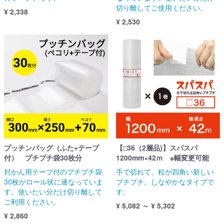
切り離してご使用ください。
¥ 2,338
¥ 2,530
プッチンバッグ（ふた+テープ
【□36（2層品)】スパスパ
付） プチプチ袋30枚分
1200mm×42ｍ ※幅変更可能
封かん用テープ付のプチプチ袋
手で切れて、粒が四角い新しい
30枚がロール状に連なっていま
プチプチ。しなやかなタイプで
す。使いたい分だけ切り離して
す。
ご利用ください。
¥ 5,082 ～ ¥ 5,302
¥ 2,860