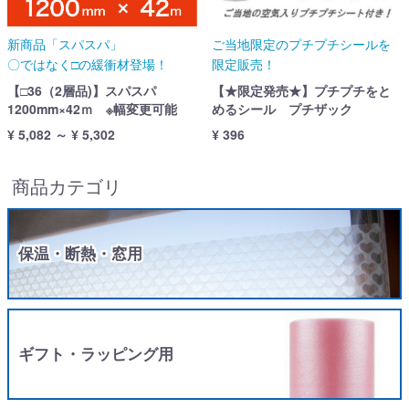
新商品「スパスパ」
ご当地限定のプチプチシールを
〇ではなく□の緩衝材登場！
限定販売！
【□36（2層品)】スパスパ
【★限定発売★】プチプチをと
1200mm×42ｍ ※幅変更可能
めるシール プチザック
¥ 5,082 ～ ¥ 5,302
¥ 396
商品カテゴリ
保温・断熱・窓用
ギフト・ラッピング用