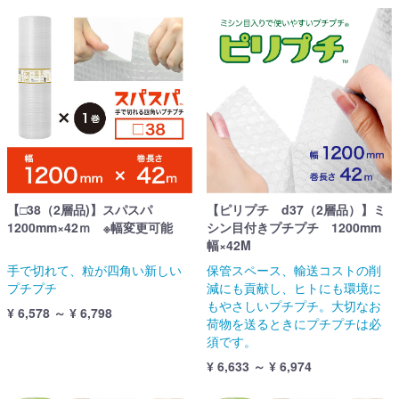
【□38（2層品)】スパスパ
【ピリプチ d37（2層品）】ミ
1200mm×42ｍ ※幅変更可能
シン目付きプチプチ 1200mm
幅×42M
手で切れて、粒が四角い新しい
保管スペース、輸送コストの削
プチプチ
減にも貢献し、ヒトにも環境に
もやさしいプチプチ。大切なお
¥ 6,578 ～ ¥ 6,798
荷物を送るときにプチプチは必
須です。
¥ 6,633 ～ ¥ 6,974