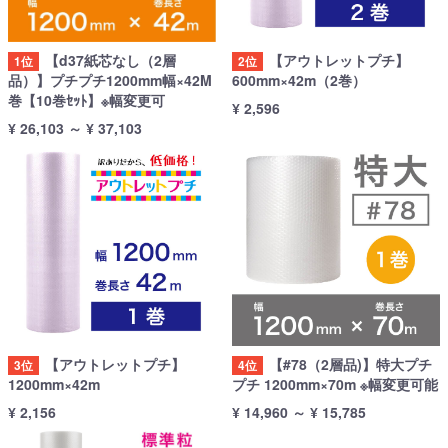
【d37紙芯なし（2層
【アウトレットプチ】
1位
2位
品）】プチプチ1200mm幅×42M
600mm×42m（2巻）
巻【10巻ｾｯﾄ】※幅変更可
¥ 2,596
¥ 26,103
～
¥ 37,103
【アウトレットプチ】
【#78（2層品)】特大プチ
3位
4位
1200mm×42m
プチ 1200mm×70m ※幅変更可能
¥ 2,156
¥ 14,960
～
¥ 15,785