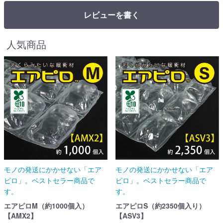
レビューを書く
人気商品
モノの発送にかかせない「エア
モノの発送にかかせない「エア
ピロ」。ベストセラー商品で
ピロ」。ベストセラー商品で
す。
す。
エアピロM（約1000個入）
エアピロS（約2350個入り）
【AMX2】
【ASV3】