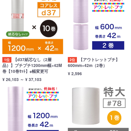
【d37紙芯なし（2層
【アウトレットプチ】
1位
2位
品）】プチプチ1200mm幅×42M
600mm×42m（2巻）
巻【10巻ｾｯﾄ】※幅変更可
¥ 2,596
¥ 26,103
～
¥ 37,103