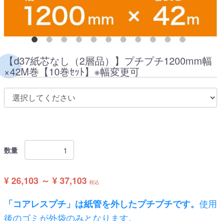
【d37紙芯なし（2層品）】プチプチ1200mm幅
×42M巻【10巻ｾｯﾄ】※幅変更可
数量
¥ 26,103 ～ ¥ 37,103
税込
使用
「コアレスプチ」は紙管を外したプチプチです。
後のゴミが外袋のみとなります。