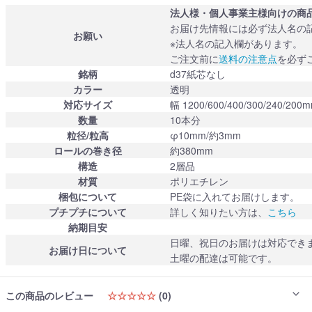
法人様・個人事業主様向けの商
お届け先情報には必ず法人名の
お願い
※法人名の記入欄があります。
ご注文前に
送料の注意点
を必ず
銘柄
d37紙芯なし
カラー
透明
対応サイズ
幅 1200/600/400/300/240/2
数量
10本分
粒径/粒高
φ10mm/約3mm
ロールの巻き径
約380mm
構造
2層品
材質
ポリエチレン
梱包について
PE袋に入れてお届けします。
プチプチについて
詳しく知りたい方は、
こちら
納期目安
日曜、祝日のお届けは対応でき
お届け日について
土曜の配達は可能です。
この商品のレビュー
☆☆☆☆☆
(0)