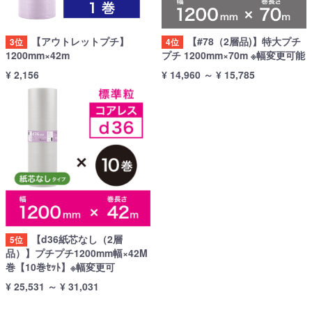
【アウトレットプチ】
【#78（2層品)】特大プチ
3位
4位
1200mm×42m
プチ 1200mm×70m ※幅変更可能
¥ 2,156
¥ 14,960
～
¥ 15,785
【d36紙芯なし（2層
5位
品）】プチプチ1200mm幅×42M
巻【10巻ｾｯﾄ】※幅変更可
¥ 25,531
～
¥ 31,031