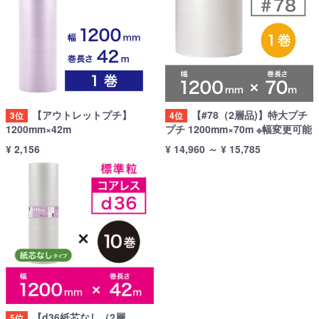
【アウトレットプチ】
【#78（2層品)】特大プチ
3位
4位
1200mm×42m
プチ 1200mm×70m ※幅変更可能
¥ 2,156
¥ 14,960
～
¥ 15,785
【d36紙芯なし（2層
5位