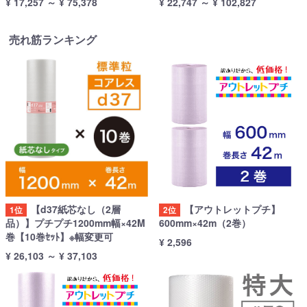
¥ 17,257 ～ ¥ 75,378
¥ 22,747 ～ ¥ 102,827
売れ筋ランキング
【d37紙芯なし（2層
【アウトレットプチ】
1位
2位
品）】プチプチ1200mm幅×42M
600mm×42m（2巻）
巻【10巻ｾｯﾄ】※幅変更可
¥ 2,596
¥ 26,103
～
¥ 37,103