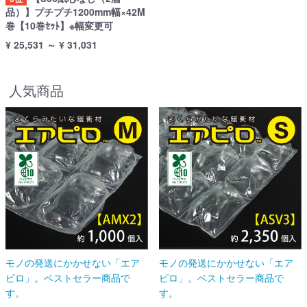
品）】プチプチ1200mm幅×42M
巻【10巻ｾｯﾄ】※幅変更可
¥ 25,531
～
¥ 31,031
人気商品
モノの発送にかかせない「エア
モノの発送にかかせない「エア
ピロ」。ベストセラー商品で
ピロ」。ベストセラー商品で
す。
す。