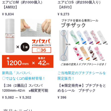
エアピロM（約1000個入）
エアピロS（約2350個入り）
【AMX2】
【ASV3】
¥ 9,834
¥ 9,273
新商品「スパスパ」
ご当地限定のプチプチシールを
〇ではなく□の緩衝材登場！
限定販売！
【□36（2層品)】スパスパ
【★限定発売★】プチプチをと
1200mm×42ｍ ※幅変更可能
めるシール プチザック
¥ 5,082 ～ ¥ 5,302
¥ 396