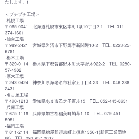
たします。)
＜プチプチ工場＞
-札幌工場
〒065-0041 北海道札幌市東区本町1条10丁目2-1 TEL.011-
374-1601
-仙台工場
〒989-2421 宮城県岩沼市下野郷字新関迎10-2 TEL. 0223-25-
6781
-栃木工場
〒329-0114 栃木県下都賀郡野木町大字野木922-2 TEL. 0280-
57-4982
-厚木工場
〒243-0424 神奈川県海老名市社家五丁目4-23 TEL. 046-238-
2431
-名古屋工場
〒490-1213 愛知県あま市乙之子百歩15 TEL. 052-445-8631
-兵庫工場
〒675-1116 兵庫県加古郡稲美町蛸草1-10 TEL. 079-451-
5951
-福岡工場
〒811-2114 福岡県糟屋郡須恵町上須恵1356-1(新原工業団地
内) TEL. 092-957-0037