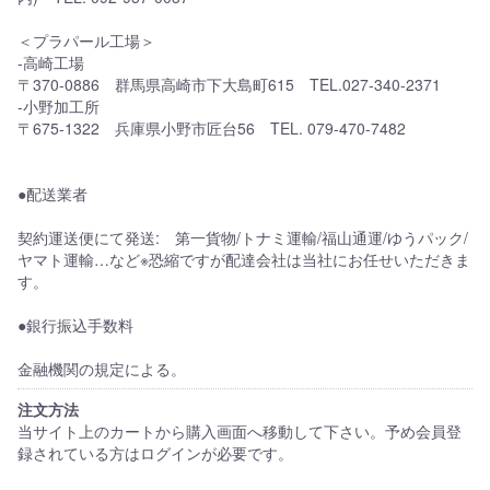
＜プラパール工場＞
-高崎工場
〒370-0886 群馬県高崎市下大島町615 TEL.027-340-2371
-小野加工所
〒675-1322 兵庫県小野市匠台56 TEL. 079-470-7482
●配送業者
契約運送便にて発送: 第一貨物/トナミ運輸/福山通運/ゆうパック/
ヤマト運輸…など※恐縮ですが配達会社は当社にお任せいただきま
す。
●銀行振込手数料
金融機関の規定による。
注文方法
当サイト上のカートから購入画面へ移動して下さい。予め会員登
録されている方はログインが必要です。