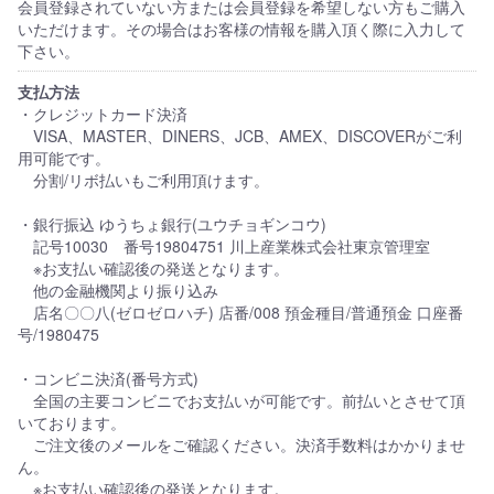
会員登録されていない方または会員登録を希望しない方もご購入
いただけます。その場合はお客様の情報を購入頂く際に入力して
下さい。
支払方法
・クレジットカード決済
VISA、MASTER、DINERS、JCB、AMEX、DISCOVERがご利
用可能です。
分割/リボ払いもご利用頂けます。
・銀行振込 ゆうちょ銀行(ユウチョギンコウ)
記号10030 番号19804751 川上産業株式会社東京管理室
※お支払い確認後の発送となります。
他の金融機関より振り込み
店名〇〇八(ゼロゼロハチ) 店番/008 預金種目/普通預金 口座番
号/1980475
・コンビニ決済(番号方式)
全国の主要コンビニでお支払いが可能です。前払いとさせて頂
いております。
ご注文後のメールをご確認ください。決済手数料はかかりませ
ん。
※お支払い確認後の発送となります。