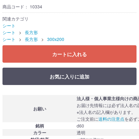
商品コード：
10334
関連カテゴリ
シート
シート
長方形
シート
長方形
300x200
カートに入れる
お気に入りに追加
法人様・個人事業主様向けの商
お届け先情報には必ず法人名の
お願い
※法人名の記入欄があります。
ご注文前に
送料の注意点
を必ず
銘柄
d60
カラー
透明