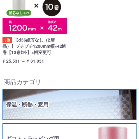
【d36紙芯なし（2層
5位
品）】プチプチ1200mm幅×42M
巻【10巻ｾｯﾄ】※幅変更可
¥ 25,531
～
¥ 31,031
商品カテゴリ
保温・断熱・窓用
ギフト・ラッピング用