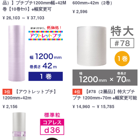
品）】プチプチ1200mm幅×42M
600mm×42m（2巻）
巻【10巻ｾｯﾄ】※幅変更可
¥ 2,596
¥ 26,103
～
¥ 37,103
【アウトレットプチ】
【#78（2層品)】特大プチ
3位
4位
1200mm×42m
プチ 1200mm×70m ※幅変更可能
¥ 2,156
¥ 14,960
～
¥ 15,785