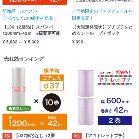
新商品「スパスパ」
ご当地限定のプチプチシールを
〇ではなく□の緩衝材登場！
限定販売！
【□36（2層品)】スパスパ
【★限定発売★】プチプチをと
1200mm×42ｍ ※幅変更可能
めるシール プチザック
¥ 5,082 ～ ¥ 5,302
¥ 396
売れ筋ランキング
【d37紙芯なし（2層
【アウトレットプチ】
1位
2位