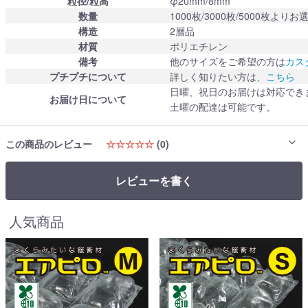
粒径/粒高
φ20mm/8mm
数量
1000枚/3000枚/5000枚より
構造
2層品
材質
ポリエチレン
備考
他のサイズをご希望の方は
カス
プチプチについて
詳しく知りたい方は、
こちら
日曜、祝日のお届けは対応でき
お届け日について
土曜の配達は可能です。
この商品のレビュー
☆☆☆☆☆
(0)
レビューを書く
人気商品