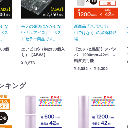
かせな
モノの発送にかかせな
新商品「スパスパ」
。ベス
い「エアピロ」。ベス
〇ではなく□の緩衝材登
す。
トセラー商品です。
場！
00個
エアピロS（約2350個入
【□36（2層品)】スパス
り）【ASV3】
パ 1200mm×42ｍ ※
幅変更可能
¥ 9,273
¥ 5,082 ～ ¥ 5,302
ンキング