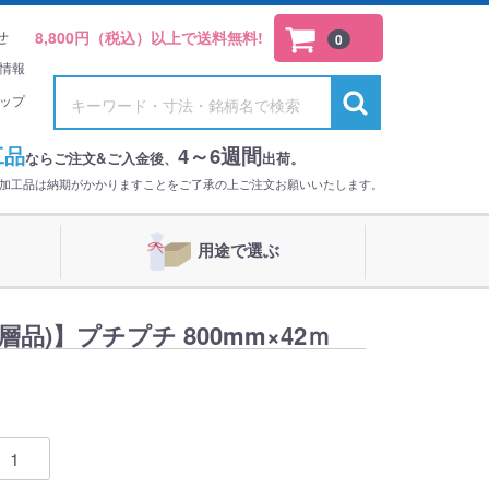
せ
8,800円（税込）以上で送料無料!
0
情報
ップ
工品
4～6週間
ならご注文&ご入金後、
出荷。
。加工品は納期がかかりますことをご了承の上ご注文お願いいたします。
用途で選ぶ
2層品)】プチプチ 800mm×42ｍ