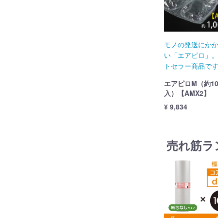
モノの発送にか
い「エアピロ」
トセラー商品で
エアピロM（約10
入）【AMX2】
¥ 9,834
売れ筋ラ