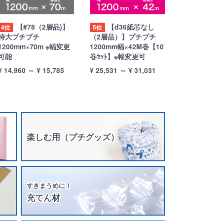
【#78（2層品)】
【d36紙芯なし
4位
5位
特大プチプチ
（2層品）】プチプチ
1200mm×70m ※幅変更
1200mm幅×42M巻【10
可能
巻ｾｯﾄ】※幅変更可
¥ 14,960
～
¥ 15,785
¥ 25,531
～
¥ 31,031
楽しむ用（プチグッズ）
すきまうめに！
充てん材