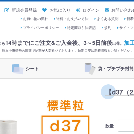
新規会員登録
お気に入り
ログイン
お問い合わ
お買い物の流れ
送料・お支払い方法
よくある質問
新着
プライバシーポリシー
特定商取引法表記
規約
サイトマ
14時までにご注文&ご入金後、
3～5日前後
加
なら
出荷。
く。現在中東情勢の影響で納期が大変延びております。納期目安は新着情報をご覧ください
シート
袋・プチプチ封筒
【d37（
数量