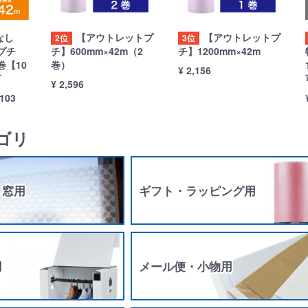
なし
【アウトレットプ
【アウトレットプ
2位
3位
プチ
チ】600mm×42m（2
チ】1200mm×42m
巻【10
巻）
¥ 2,156
可
¥ 2,596
,103
ゴリ
・窓用
ギフト・ラッピング用
用
メール便・小物用