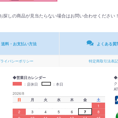
お探しの商品が見当たらない場合はお問い合わせください
送料・お支払い方法
よくある質
プライバシーポリシー
特定商取引法表
◆営業日カレンダー
◆
ク
：店休日
：本日
A
2026/8
日
月
火
水
木
金
土
1
2
3
4
5
6
7
8
9
10
11
12
13
14
15