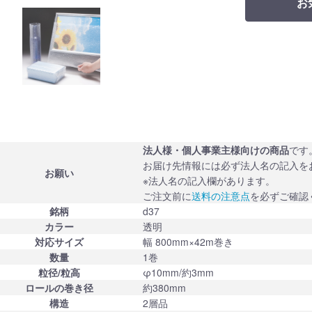
お
法人様・個人事業主様向けの商品
です
お届け先情報には必ず法人名の記入を
お願い
※法人名の記入欄があります。
ご注文前に
送料の注意点
を必ずご確認
銘柄
d37
カラー
透明
対応サイズ
幅 800mm×42m巻き
数量
1巻
粒径/粒高
φ10mm/約3mm
ロールの巻き径
約380mm
構造
2層品