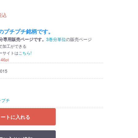
税込
のプチプチ銘柄です。
分専用販売ページです。
3巻分単位
の販売ページ
で加工ができる
ーサイトは
こちら!
：
46
pt
015
チプチ
カートに入れる