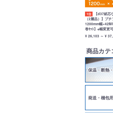
【d37紙芯
1位
（2層品）】プチ
1200mm幅×42M
巻ｾｯﾄ】※幅変更
¥ 26,103
～
¥ 37
商品カテ
保温・断熱
発送・梱包