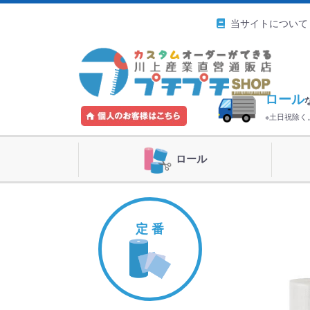
当サイトについて
ロール
※土日祝除
ロール
定 番