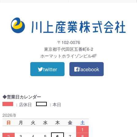
〒102-0076
東京都千代田区五番町6-2
ホーマットホライゾンビル4F
twitter
facebook
◆営業日カレンダー
：店休日
：本日
2026/8
日
月
火
水
木
金
土
1
2
3
4
5
6
7
8