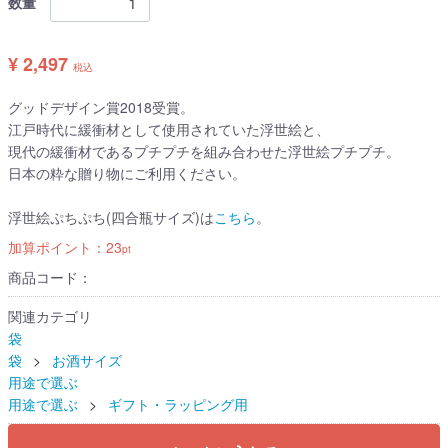
数量
¥ 2,497
税込
グッドデザイン賞2018受賞。
江戸時代に緩衝材として使用されていた浮世絵と、
現代の緩衝材であるプチプチを組み合わせた浮世絵プチプチ。
日本の粋な贈り物にご利用ください。
浮世絵ぷちぷち(四合瓶サイズ)は
こちら
。
加算ポイント：
23
pt
商品コード：
関連カテゴリ
袋
袋
お酒サイズ
用途で選ぶ
用途で選ぶ
ギフト・ラッピング用