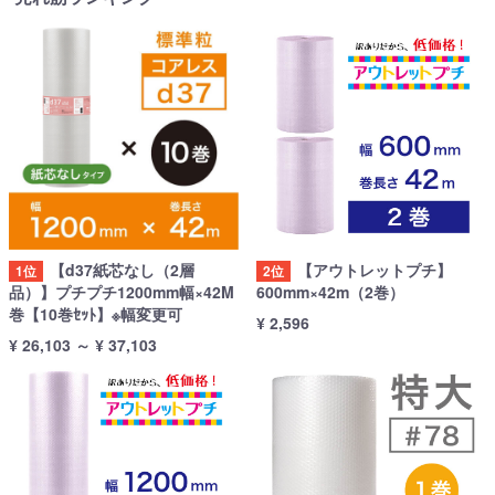
【d37紙芯なし（2層
【アウトレットプチ】
1位
2位
品）】プチプチ1200mm幅×42M
600mm×42m（2巻）
巻【10巻ｾｯﾄ】※幅変更可
¥ 2,596
¥ 26,103
～
¥ 37,103