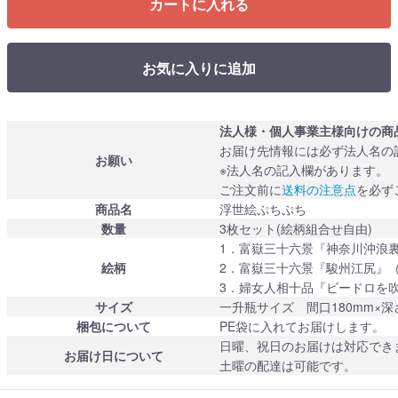
カートに入れる
お気に入りに追加
法人様・個人事業主様向けの商
お届け先情報には必ず法人名の
お願い
※法人名の記入欄があります。
ご注文前に
送料の注意点
を必ず
商品名
浮世絵ぷちぷち
数量
3枚セット(絵柄組合せ自由)
1．富嶽三十六景『神奈川沖浪
絵柄
2．富嶽三十六景『駿州江尻』
3．婦女人相十品『ビードロを
サイズ
一升瓶サイズ 間口180mm×深さ
梱包について
PE袋に入れてお届けします。
日曜、祝日のお届けは対応でき
お届け日について
土曜の配達は可能です。