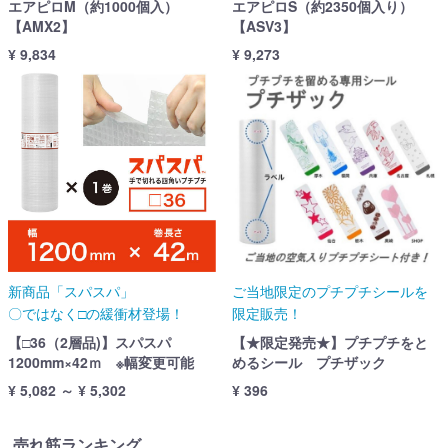
エアピロM（約1000個入）
エアピロS（約2350個入り）
【AMX2】
【ASV3】
¥ 9,834
¥ 9,273
新商品「スパスパ」
ご当地限定のプチプチシールを
〇ではなく□の緩衝材登場！
限定販売！
【□36（2層品)】スパスパ
【★限定発売★】プチプチをと
1200mm×42ｍ ※幅変更可能
めるシール プチザック
¥ 5,082 ～ ¥ 5,302
¥ 396
売れ筋ランキング