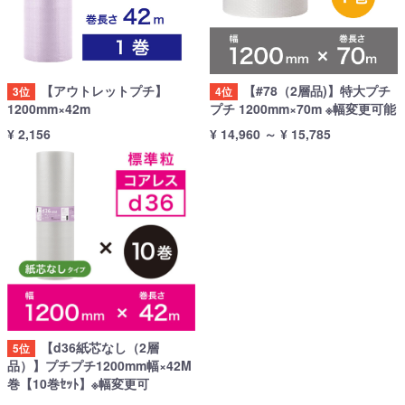
【アウトレットプチ】
【#78（2層品)】特大プチ
3位
4位
1200mm×42m
プチ 1200mm×70m ※幅変更可能
¥ 2,156
¥ 14,960
～
¥ 15,785
【d36紙芯なし（2層
5位
品）】プチプチ1200mm幅×42M
巻【10巻ｾｯﾄ】※幅変更可