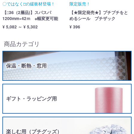
〇ではなく□の緩衝材登場！
限定販売！
【□36（2層品)】スパスパ
【★限定発売★】プチプチをと
1200mm×42ｍ ※幅変更可能
めるシール プチザック
¥ 5,082 ～ ¥ 5,302
¥ 396
商品カテゴリ
保温・断熱・窓用
ギフト・ラッピング用
楽しむ用（プチグッズ）