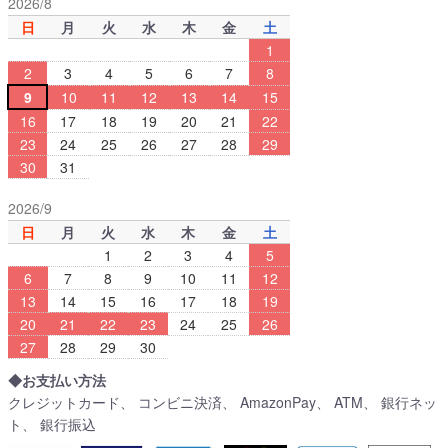
2026/8
日
月
火
水
木
金
土
1
2
3
4
5
6
7
8
9
10
11
12
13
14
15
16
17
18
19
20
21
22
23
24
25
26
27
28
29
30
31
2026/9
日
月
火
水
木
金
土
1
2
3
4
5
6
7
8
9
10
11
12
13
14
15
16
17
18
19
20
21
22
23
24
25
26
27
28
29
30
◆お支払い方法
クレジットカード、 コンビニ決済、 AmazonPay、 ATM、 銀行ネッ
ト、 銀行振込