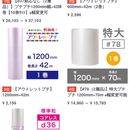
【d37紙芯なし（2層
【アウトレットプチ】
1位
2位
品）】プチプチ1200mm幅×42M
600mm×42m（2巻）
巻【10巻ｾｯﾄ】※幅変更可
¥ 2,596
¥ 26,103
～
¥ 37,103
【アウトレットプチ】
【#78（2層品)】特大プチ
3位
4位
1200mm×42m
プチ 1200mm×70m ※幅変更可能
¥ 2,156
¥ 14,960
～
¥ 15,785