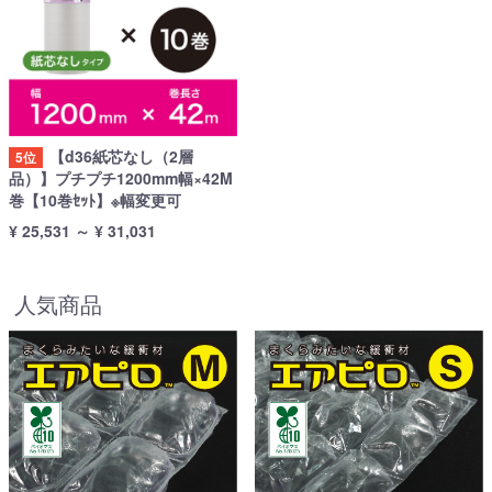
【d36紙芯なし（2層
5位
品）】プチプチ1200mm幅×42M
巻【10巻ｾｯﾄ】※幅変更可
¥ 25,531
～
¥ 31,031
人気商品