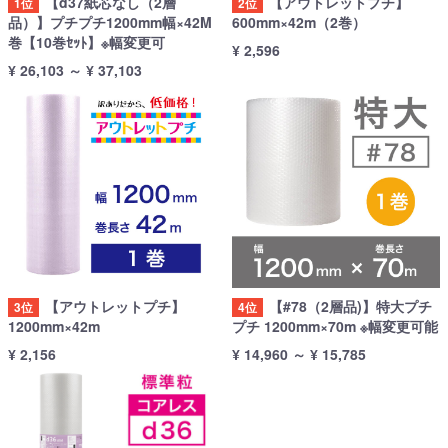
【d37紙芯なし（2層
【アウトレットプチ】
1位
2位
品）】プチプチ1200mm幅×42M
600mm×42m（2巻）
巻【10巻ｾｯﾄ】※幅変更可
¥ 2,596
¥ 26,103
～
¥ 37,103
【アウトレットプチ】
【#78（2層品)】特大プチ
3位
4位
1200mm×42m
プチ 1200mm×70m ※幅変更可能
¥ 2,156
¥ 14,960
～
¥ 15,785