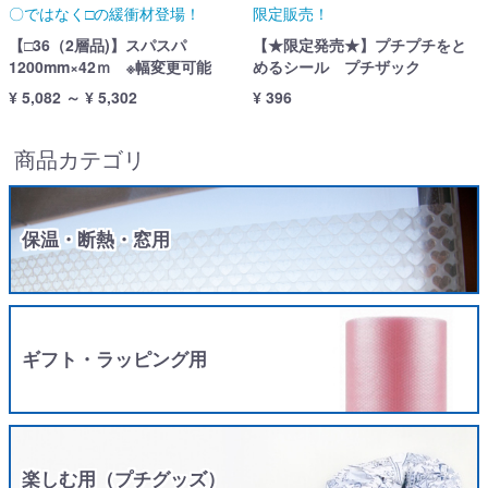
〇ではなく□の緩衝材登場！
限定販売！
【□36（2層品)】スパスパ
【★限定発売★】プチプチをと
1200mm×42ｍ ※幅変更可能
めるシール プチザック
¥ 5,082 ～ ¥ 5,302
¥ 396
商品カテゴリ
保温・断熱・窓用
ギフト・ラッピング用
楽しむ用（プチグッズ）