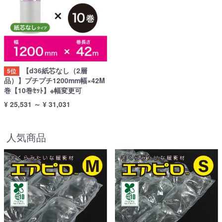
【d36紙芯なし（2層
5位
品）】プチプチ1200mm幅×42M
巻【10巻ｾｯﾄ】※幅変更可
¥ 25,531
～
¥ 31,031
人気商品