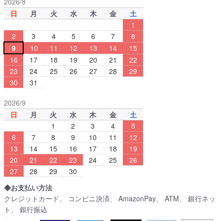
2026/8
日
月
火
水
木
金
土
1
2
3
4
5
6
7
8
9
10
11
12
13
14
15
16
17
18
19
20
21
22
23
24
25
26
27
28
29
30
31
2026/9
日
月
火
水
木
金
土
1
2
3
4
5
6
7
8
9
10
11
12
13
14
15
16
17
18
19
20
21
22
23
24
25
26
27
28
29
30
◆お支払い方法
クレジットカード、 コンビニ決済、 AmazonPay、 ATM、 銀行ネッ
ト、 銀行振込