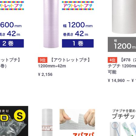
レットプチ】
【アウトレットプチ】
【#78
3位
4位
2巻）
1200mm×42m
チプチ 1200m
可能
¥ 2,156
¥ 14,960
～
¥ 