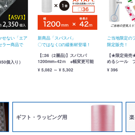
かせない「エア
新商品「スパスパ」
ご当地限定の
セラー商品で
〇ではなく□の緩衝材登場！
限定販売！
【□36（2層品)】スパスパ
【★限定発売
1200mm×42ｍ ※幅変更可能
めるシール 
350個入り）
¥ 5,082 ～ ¥ 5,302
¥ 396
ギフト・ラッピング用
楽