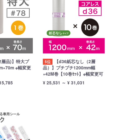
（2層品)】特大プ
【d36紙芯なし（2層
5位
m×70m ※幅変更
品）】プチプチ1200mm幅
×42M巻【10巻ｾｯﾄ】※幅変更可
15,785
¥ 25,531
～
¥ 31,031