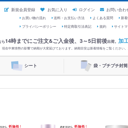
新規会員登録
お気に入り
ログイン
お問い合わ
お買い物の流れ
送料・お支払い方法
よくある質問
新着
プライバシーポリシー
特定商取引法表記
規約
サイトマ
14時までにご注文&ご入金後、
3～5日前後
加
なら
出荷。
く。現在中東情勢の影響で納期が大変延びております。納期目安は新着情報をご覧ください
シート
袋・プチプチ封筒