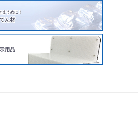
きまうめに！
てん材
示用品