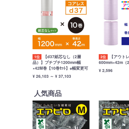
【d37紙芯なし（2層
【アウト
1位
2位
品）】プチプチ1200mm幅
600mm×42m（
×42M巻【10巻ｾｯﾄ】※幅変更可
¥ 2,596
¥ 26,103
～
¥ 37,103
人気商品