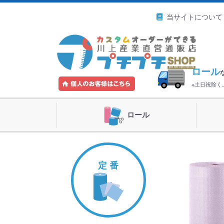
当サイトについて
ロール
※土日祝除
ロール
定 番