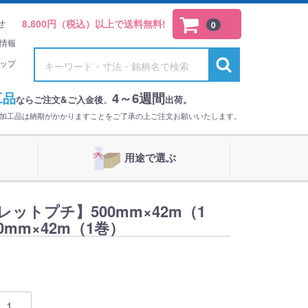
せ
8,800円（税込）以上で送料無料!
0
情報
ップ
工品
4～6週間
ならご注文&ご入金後、
出荷。
。加工品は納期がかかりますことをご了承の上ご注文お願いいたします。
用途で選ぶ
ットプチ】500mm×42m（1
0mm×42m（1巻）