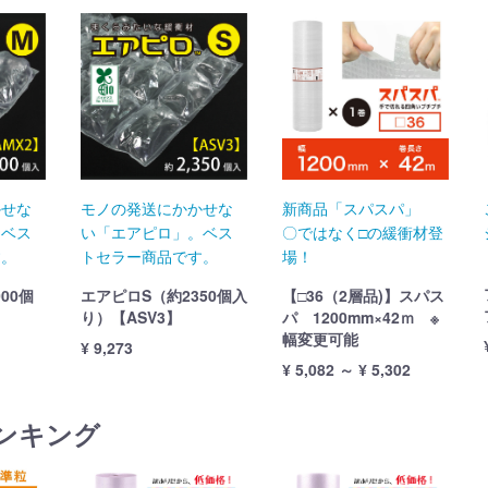
かせな
モノの発送にかかせな
新商品「スパスパ」
。ベス
い「エアピロ」。ベス
〇ではなく□の緩衝材登
す。
トセラー商品です。
場！
00個
エアピロS（約2350個入
【□36（2層品)】スパス
り）【ASV3】
パ 1200mm×42ｍ ※
幅変更可能
¥ 9,273
¥ 5,082 ～ ¥ 5,302
ンキング