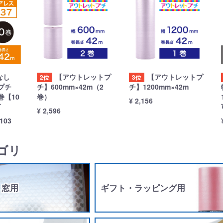
なし
【アウトレットプ
【アウトレットプ
2位
3位
プチ
チ】600mm×42m（2
チ】1200mm×42m
巻【10
巻）
¥ 2,156
可
¥ 2,596
,103
ゴリ
・窓用
ギフト・ラッピング用