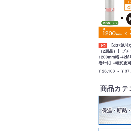
【d37紙芯
1位
（2層品）】プチ
1200mm幅×42M
巻ｾｯﾄ】※幅変更
¥ 26,103
～
¥ 37
商品カテ
保温・断熱