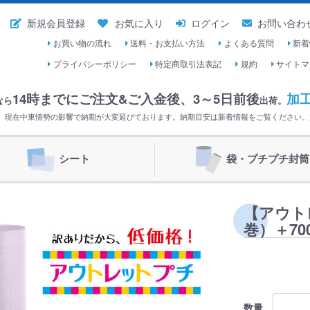
新規会員登録
お気に入り
ログイン
お問い合わ
お買い物の流れ
送料・お支払い方法
よくある質問
新着
プライバシーポリシー
特定商取引法表記
規約
サイトマ
14時までにご注文&ご入金後、
3～5日前後
加
なら
出荷。
く。現在中東情勢の影響で納期が大変延びております。納期目安は新着情報をご覧ください
シート
袋・プチプチ封筒
【アウトレ
巻）＋70
数量