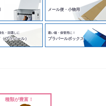
用
メール便・小物用
養生・目隠しに
通い箱・保管用に！
ド（プラパール）
プラパールボックス
種類が豊富！