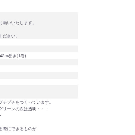
。
お願いいたします。
ください。
42m巻き(1巻)
。
プチプチをつくっています。
グリーンの次は透明・・・
・
。
る際にできるものが