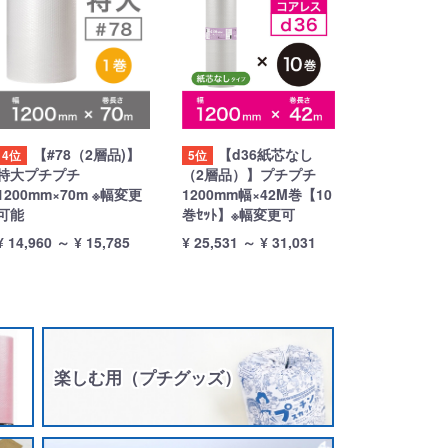
【#78（2層品)】
【d36紙芯なし
4位
5位
特大プチプチ
（2層品）】プチプチ
1200mm×70m ※幅変更
1200mm幅×42M巻【10
可能
巻ｾｯﾄ】※幅変更可
¥ 14,960
～
¥ 15,785
¥ 25,531
～
¥ 31,031
楽しむ用（プチグッズ）