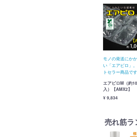
モノの発送にか
い「エアピロ」
トセラー商品で
エアピロM（約10
入）【AMX2】
¥ 9,834
売れ筋ラ