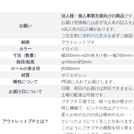
法人様・個人事業主様向けの商品
です
お届け先情報には必ず法人名の記入を
お願い
※法人名の記入欄があります。
ご注文前に
送料の注意点
を必ずご確認
銘柄
アウトレットプチ
カラー
イロイロ
寸法（数量）
幅500mm×42m巻き(1巻)＋幅700mm×
粒径/粒高
φ10mm/約3mm
ロールの巻き径
約380mm
材質
ポリエチレン
梱包について
PE袋に入れてお届けします。
日曜、祝日のお届けは対応できません
お届け日について
土曜の配達は可能です。
プチプチ工場では、様々な色や硬さの
同じ機械で、ピンクの次はグリーン、
柔らかめのものの次は硬めのもの・・
アウトレットプチとは？
といったようにつくることがあります
このようにプチプチの種類を切り替え
「アウトレットプチ」です。