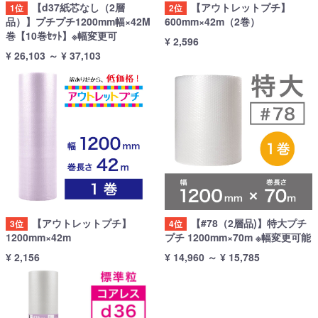
【d37紙芯なし（2層
【アウトレットプチ】
1位
2位
品）】プチプチ1200mm幅×42M
600mm×42m（2巻）
巻【10巻ｾｯﾄ】※幅変更可
¥ 2,596
¥ 26,103
～
¥ 37,103
【アウトレットプチ】
【#78（2層品)】特大プチ
3位
4位
1200mm×42m
プチ 1200mm×70m ※幅変更可能
¥ 2,156
¥ 14,960
～
¥ 15,785