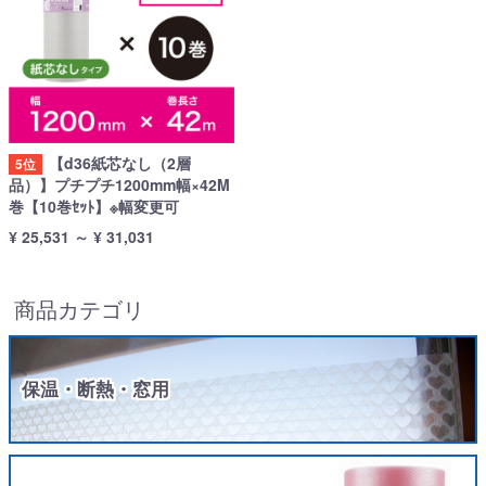
【d36紙芯なし（2層
5位
品）】プチプチ1200mm幅×42M
巻【10巻ｾｯﾄ】※幅変更可
¥ 25,531
～
¥ 31,031
商品カテゴリ
保温・断熱・窓用