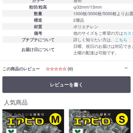
カラー
透明
粒径/粒高
φ32mm/13mm
数量
1000枚/3000枚/5000枚より
構造
2層品
材質
ポリエチレン
備考
他のサイズをご希望の方は
カス
プチプチについて
詳しく知りたい方は、
こちら
日曜、祝日のお届けは対応でき
お届け日について
土曜の配達は可能です。
この商品のレビュー
☆☆☆☆☆
(0)
レビューを書く
人気商品