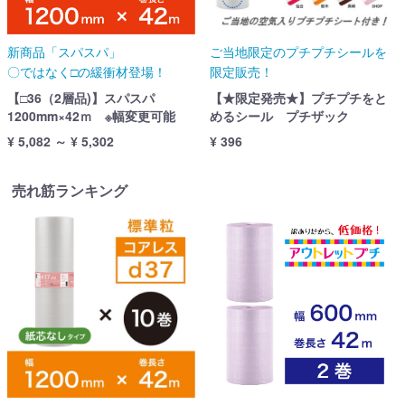
新商品「スパスパ」
ご当地限定のプチプチシールを
〇ではなく□の緩衝材登場！
限定販売！
【□36（2層品)】スパスパ
【★限定発売★】プチプチをと
1200mm×42ｍ ※幅変更可能
めるシール プチザック
¥ 5,082 ～ ¥ 5,302
¥ 396
売れ筋ランキング