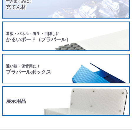
すきまうめに！
充てん材
看板・パネル・養生・目隠しに
かるいボード（プラパール）
通い箱・保管用に！
プラパールボックス
展示用品