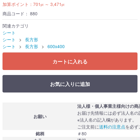
加算ポイント：
701
～
3,471
pt
pt
商品コード：
880
関連カテゴリ
シート
シート
長方形
シート
長方形
600x400
カートに入れる
お気に入りに追加
法人様・個人事業主様向けの商
お届け先情報には必ず法人名の
お願い
※法人名の記入欄があります。
ご注文前に
送料の注意点
を必ず
銘柄
＃80