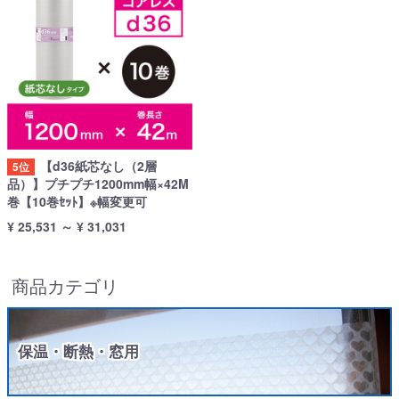
【d36紙芯なし（2層
5位
品）】プチプチ1200mm幅×42M
巻【10巻ｾｯﾄ】※幅変更可
¥ 25,531
～
¥ 31,031
商品カテゴリ
保温・断熱・窓用