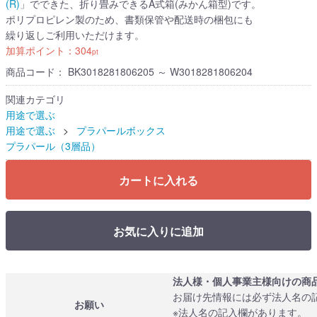
(R)
」でできた、折り畳みできるA式箱(みかん箱型)です。
ポリプロピレン製のため、書類保管や配送時の梱包にも
繰り返しご利用いただけます。
加算ポイント：
304
pt
商品コード：
BK3018281806205 ～ W3018281806204
関連カテゴリ
用途で選ぶ
用途で選ぶ
プラパールボックス
プラパール（3層品）
カートに入れる
お気に入りに追加
法人様・個人事業主様向けの商
お届け先情報には必ず法人名の
お願い
※法人名の記入欄があります。