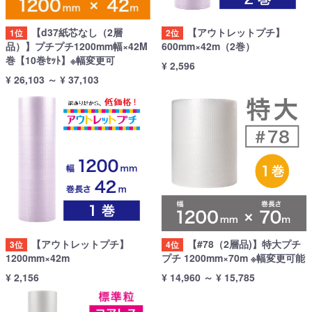
【d37紙芯なし（2層
【アウトレットプチ】
1位
2位
品）】プチプチ1200mm幅×42M
600mm×42m（2巻）
巻【10巻ｾｯﾄ】※幅変更可
¥ 2,596
¥ 26,103
～
¥ 37,103
【アウトレットプチ】
【#78（2層品)】特大プチ
3位
4位
1200mm×42m
プチ 1200mm×70m ※幅変更可能
¥ 2,156
¥ 14,960
～
¥ 15,785