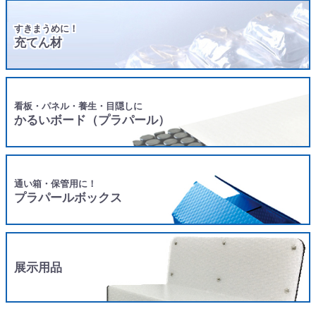
すきまうめに！
充てん材
看板・パネル・養生・目隠しに
かるいボード（プラパール）
通い箱・保管用に！
プラパールボックス
展示用品