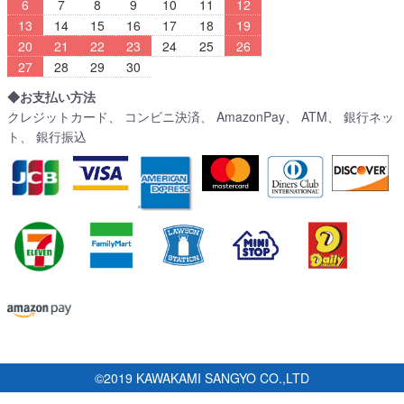
6
7
8
9
10
11
12
13
14
15
16
17
18
19
20
21
22
23
24
25
26
27
28
29
30
◆お支払い方法
クレジットカード、 コンビニ決済、 AmazonPay、 ATM、 銀行ネッ
ト、 銀行振込
©2019 KAWAKAMI SANGYO CO.,LTD