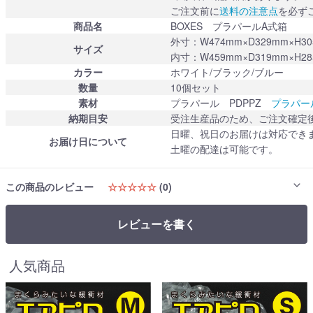
ご注文前に
送料の注意点
を必ず
商品名
BOXES プラパールA式箱
外寸：W474mm×D329mm×H
サイズ
内寸：W459mm×D319mm×H2
カラー
ホワイト/ブラック/ブルー
数量
10個セット
素材
プラパール PDPPZ
プラパー
納期目安
受注生産品のため、ご注文確定
日曜、祝日のお届けは対応でき
お届け日について
土曜の配達は可能です。
この商品のレビュー
☆☆☆☆☆
(0)
レビューを書く
人気商品