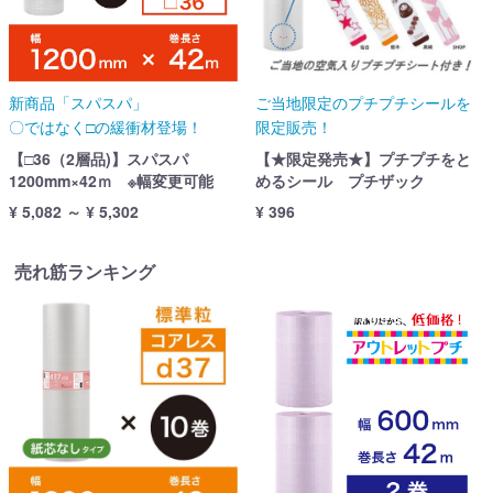
新商品「スパスパ」
ご当地限定のプチプチシールを
〇ではなく□の緩衝材登場！
限定販売！
【□36（2層品)】スパスパ
【★限定発売★】プチプチをと
1200mm×42ｍ ※幅変更可能
めるシール プチザック
¥ 5,082 ～ ¥ 5,302
¥ 396
売れ筋ランキング