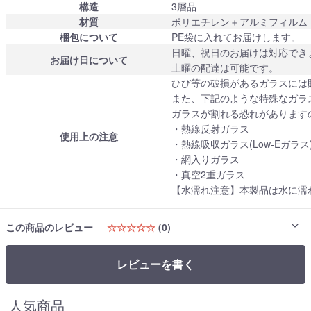
構造
3層品
材質
ポリエチレン＋アルミフィルム
梱包について
PE袋に入れてお届けします。
日曜、祝日のお届けは対応でき
お届け日について
土曜の配達は可能です。
ひび等の破損があるガラスには
また、下記のような特殊なガラ
ガラスが割れる恐れがあります
・熱線反射ガラス
使用上の注意
・熱線吸収ガラス(Low-Eガラス
・網入りガラス
・真空2重ガラス
【水濡れ注意】本製品は水に濡
この商品のレビュー
☆☆☆☆☆
(0)
レビューを書く
人気商品