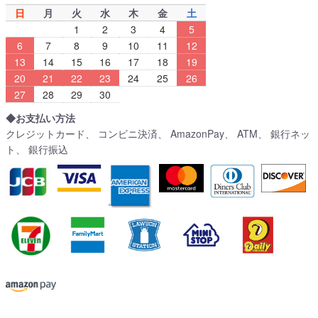
日
月
火
水
木
金
土
1
2
3
4
5
6
7
8
9
10
11
12
13
14
15
16
17
18
19
20
21
22
23
24
25
26
27
28
29
30
◆お支払い方法
クレジットカード、 コンビニ決済、 AmazonPay、 ATM、 銀行ネッ
ト、 銀行振込