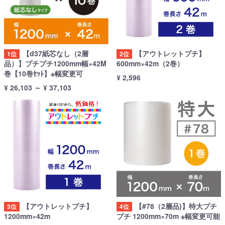
【d37紙芯なし（2層
【アウトレットプチ】
1位
2位
品）】プチプチ1200mm幅×42M
600mm×42m（2巻）
巻【10巻ｾｯﾄ】※幅変更可
¥ 2,596
¥ 26,103
～
¥ 37,103
【アウトレットプチ】
【#78（2層品)】特大プチ
3位
4位
1200mm×42m
プチ 1200mm×70m ※幅変更可能