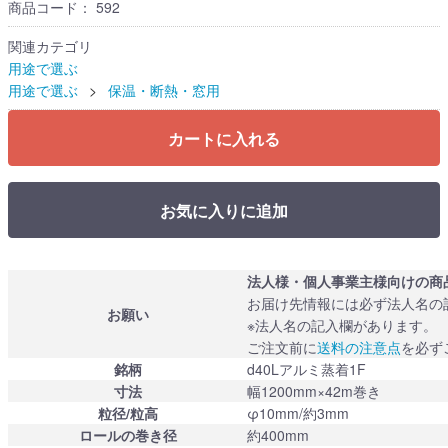
商品コード：
592
関連カテゴリ
用途で選ぶ
用途で選ぶ
保温・断熱・窓用
カートに入れる
お気に入りに追加
法人様・個人事業主様向けの商
お届け先情報には必ず法人名の
お願い
※法人名の記入欄があります。
ご注文前に
送料の注意点
を必ず
銘柄
d40Lアルミ蒸着1F
寸法
幅1200mm×42m巻き
粒径/粒高
φ10mm/約3mm
ロールの巻き径
約400mm