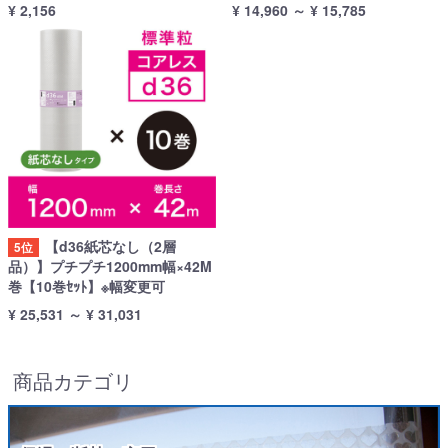
¥ 2,156
¥ 14,960
～
¥ 15,785
【d36紙芯なし（2層
5位
品）】プチプチ1200mm幅×42M
巻【10巻ｾｯﾄ】※幅変更可
¥ 25,531
～
¥ 31,031
商品カテゴリ