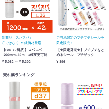
新商品「スパスパ」
ご当地限定のプチプチシールを
〇ではなく□の緩衝材登場！
限定販売！
【□36（2層品)】スパスパ
【★限定発売★】プチプチをと
1200mm×42ｍ ※幅変更可能
めるシール プチザック
¥ 5,082 ～ ¥ 5,302
¥ 396
売れ筋ランキング